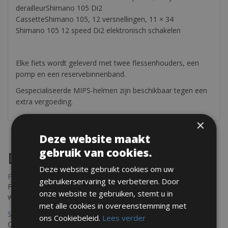
derailleurShimano 105 Di2
CassetteShimano 105, 12 versnellingen, 11 × 34
Shimano 105 12 speed Di2 elektronisch schakelen
Elke fiets wordt geleverd met twee flessenhouders, een
pomp en een reservebinnenband.
Gespecialiseerde MIPS-helmen zijn beschikbaar tegen een
extra vergoeding.
×
Deze website maakt
gebruik van cookies.
Destinations
Deze website gebruikt cookies om uw
Frejus Fietsverhuur
gebruikerservaring te verbeteren. Door
Fréjus en Saint-Raphaël liggen aan de Middellandse Zee en
onze website te gebruiken, stemt u in
worden omringd door het Massif de l'Esterel
met alle cookies in overeenstemming met
Saint Raphael Fietsverhuur
ons Cookiebeleid.
Lees verder
Ontdek Saint Raphael, gelegen in het prachtige Var op uw fiets