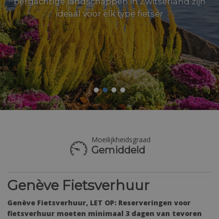
bergachtige landschappen in Zwitserland zijn
ideaal voor elk type fietser
Moeilijkheidsgraad
Land
Gemiddeld
Zwitserland
Genève Fietsverhuur
Genève Fietsverhuur, LET OP: Reserveringen voor
fietsverhuur moeten minimaal 3 dagen van tevoren