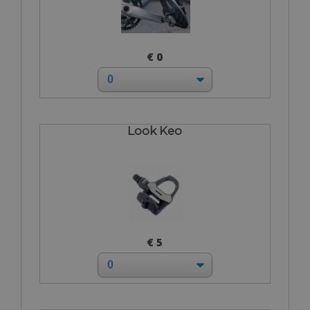
€ 0
Look Keo
€ 5