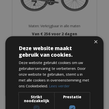
Maten: Verkrijgbaar in alle maten
Van € 256 voor 2 dagen
×
Deze website maakt
gebruik van cookies.
Deze website gebruikt cookies om uw
Racefiets
gebruikerservaring te verbeteren. Door
Ultimate Road Bike
onze website te gebruiken, stemt u in
met alle cookies in overeenstemming met
ons Cookiebeleid.
Lees verder
Strikt
Prestatie
noodzakelijk