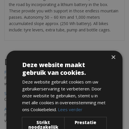
the road by incorporating a lithium battery in the box.
These provide you with support in those endless mountain
passes. Autonomy 50 – 60 Km and 1,000 meters
accumulated slope approx. (250 Wh battery). All bikes
include: tyre levers, extra tube, pump and bottle cages.
×
Destinations
Deze website maakt
gebruik van cookies.
Frejus Fietsverhuur
Fréjus en Saint-Raphaël liggen aan de Middellandse Zee en
Deze website gebruikt cookies om uw
worden omringd door het Massif de l'Esterel
gebruikerservaring te verbeteren. Door
Saint Raphael Fietsverhuur
onze website te gebruiken, stemt u in
Ontdek Saint Raphael, gelegen in het prachtige Var op uw fiets
met alle cookies in overeenstemming met
Ajaccio Fietsverhuur
ons Cookiebeleid.
Lees verder
Fietsen in Ajaccio, gelegen op het eiland Corsica, biedt een
verscheidenheid aan routes
Strikt
Prestatie
noodzakelijk