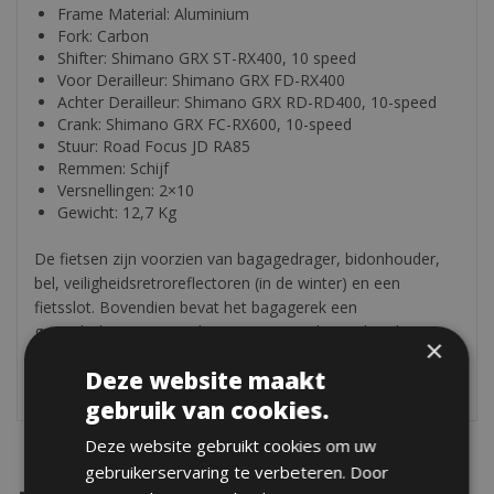
Frame Material: Aluminium
Fork: Carbon
Shifter: Shimano GRX ST-RX400, 10 speed
Voor Derailleur: Shimano GRX FD-RX400
Achter Derailleur: Shimano GRX RD-RD400, 10-speed
Crank: Shimano GRX FC-RX600, 10-speed
Stuur: Road Focus JD RA85
Remmen: Schijf
Versnellingen: 2×10
Gewicht: 12,7 Kg
De fietsen zijn voorzien van bagagedrager, bidonhouder,
bel, veiligheidsretroreflectoren (in de winter) en een
fietsslot. Bovendien bevat het bagagerek een
gereedschapsset met daarin: een extra binnenband, pomp,
×
multifunctionele fietssleutel, reparatieset, pedaalsleutel en
Deze website maakt
bandenlichters.
gebruik van cookies.
Deze website gebruikt cookies om uw
gebruikerservaring te verbeteren. Door