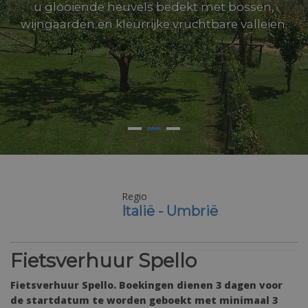
u glooiende heuvels bedekt met bossen,
wijngaarden en kleurrijke vruchtbare valleien.
Regio
Moeilijkheidsgraad
Italië - Umbrië
Gemiddeld
Fietsverhuur Spello
Fietsverhuur Spello. Boekingen dienen 3 dagen voor
de startdatum te worden geboekt met minimaal 3