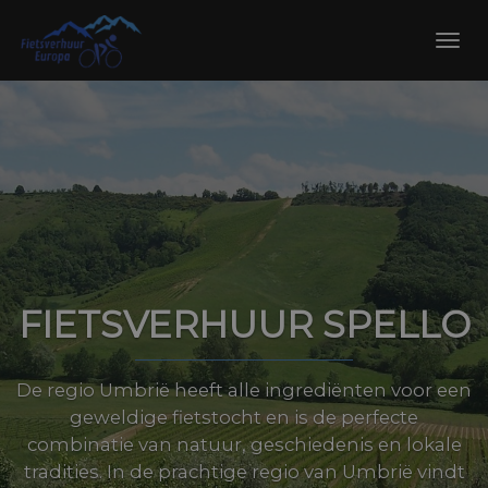
Skip
to
Toggl
content
navig
FIETSVERHUUR SPELLO
De regio Umbrië heeft alle ingrediënten voor een
geweldige fietstocht en is de perfecte
combinatie van natuur, geschiedenis en lokale
tradities. In de prachtige regio van Umbrië vindt