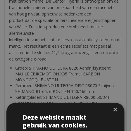
met carbon frame. De Cento1 Hybrid is ontworpen om de
traditionele limieten van bruikbaarheid van een racefiets
van hoog niveau opnieuw te bedenken: een
product dat de speciale onderscheidende eigenschappen
van Wilier Triestina-producten combineert met de
allernieuwste
intelligentie van het lichtste servo-assistentiesysteem op de
markt. Het resultaat is een echte racefiets met pedaal
assistentie die slechts 11,9 kilogram weegt – een record in
de categorie e-road.
Groep: SHIMANO ULTEGRA 8020 Aandrijfsysteem:
MAHLE EBIKEMOTION X35 Frame: CARBON
MONOCOQUE 46TON
Remmen: SHIMANO ULTEGRA DISC R8070 Schijven:
SHIMANO RT 66, 6 BOUTEN 160/160 mm
Kettingbladen: SHIMANO ULTEGRA R8000 50/34T
Cassette: SHIMANO ULTEGRA 8000 11/30T
×
Banden: 700X28 mm
Gewicht: 11,9 Kg
Deze website maakt
gebruik van cookies.
Bij elke fiets zit een helm en een bandenset (binnenband,