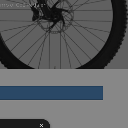
Pomp of Co2 Pedalen
×