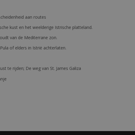
erscheidenheid aan routes
ische kust en het weelderige Istrische platteland.
e houdt van de Mediterrane zon.
 Pula of elders in Istrië achterlaten.
st te rijden; De weg van St. James Galiza
anje