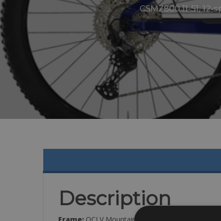
CSMZ800 11-51, 12-
Description
Frame:
OCLV Mountain Carbon