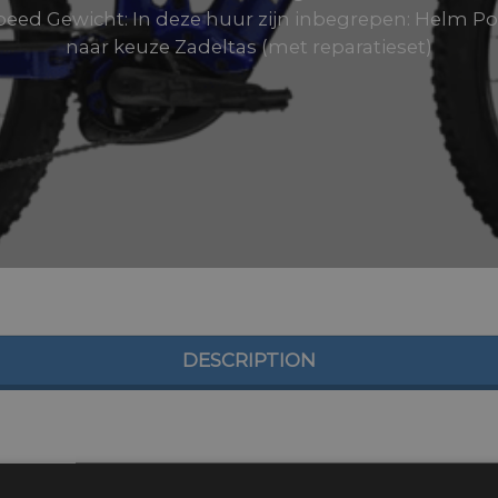
speed Gewicht: In deze huur zijn inbegrepen: Helm 
naar keuze Zadeltas (met reparatieset)
DESCRIPTION