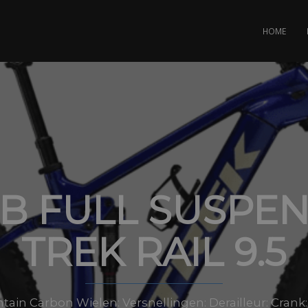
HOME
B FULL SUSPE
TREK RAIL 9.5
in Carbon Wielen: Versnellingen: Derailleur: Crank