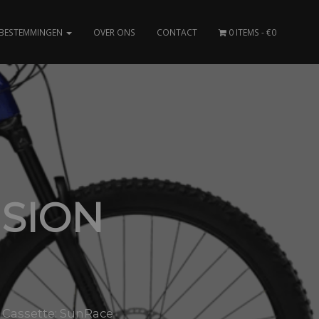
BESTEMMINGEN
OVER ONS
CONTACT
0 ITEMS
€0
NSION
: Cassette: SunRace