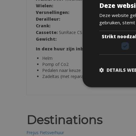
Deze websi
Wielen:
Versnellingen:
Deze website geb
Derailleur:
gebruiken, stemt
Crank:
Cassette:
SunRace CSMZ800 11-51, 12-speed
Strikt noodza
Gewicht:
In deze huur zijn inbegrepen:
Helm
Pomp of Co2
DETAILS WE
Pedalen naar keuze
Zadeltas (met reparatieset)
Destinations
Frejus Fietsverhuur