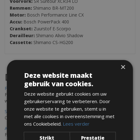
Voorvork:
SR Suntour XCR34 LO
Remmen:
Shimano BR-MT200
Motor:
Bosch Performance Line CX
Accu:
Bosch PowerPack 400
Crankset:
Zuurstof E-Scorpo
Derailleur:
Shimano Alivio Shadow
Cassette:
Shimano CS-HG200
×
Deze website maakt
Destinations
gebruik van cookies.
Frejus Fietsverhuur
Deze website gebruikt cookies om uw
Fréjus en Saint-Raphaël liggen aan de Middellandse Zee en
worden omringd door het Massif de l'Esterel
gebruikerservaring te verbeteren. Door
onze website te gebruiken, stemt u in
Saint Raphael Fietsverhuur
met alle cookies in overeenstemming met
Ontdek Saint Raphael, gelegen in het prachtige Var op uw fiets
ons Cookiebeleid.
Lees verder
Ajaccio Fietsverhuur
Fietsen in Ajaccio, gelegen op het eiland Corsica, biedt een
Strikt
Prestatie