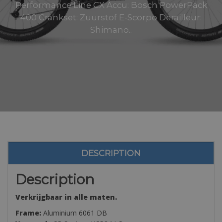
Performance Line CX Accu: Bosch PowerPack
400 Crankset: Zuurstof E-Scorpo Derailleur:
Shimano..
DESCRIPTION
Description
Verkrijgbaar in alle maten.
Frame:
Aluminium 6061 DB