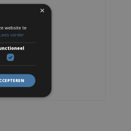
×
ze website te
Lees verder
unctioneel
ACCEPTEREN