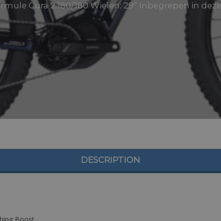
ule Cura 2 180/180 Wielen: 29” Inbegrepen in deze
DESCRIPTION
bing Boost