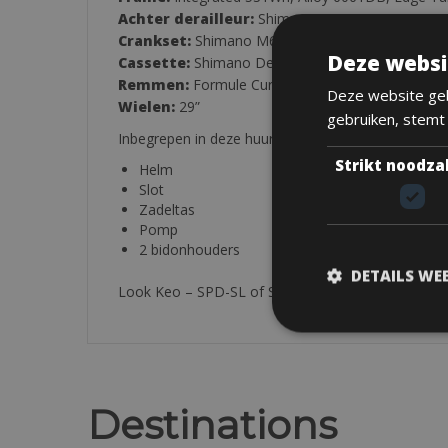
Achter derailleur:
Shimano Deore 12V
Crankset:
Shimano M600 170MM 34T
Deze websi
Cassette:
Shimano Deore 12V 10/51
Remmen:
Formule Cura 2 180/180
Deze website geb
Wielen:
29”
gebruiken, stemt
Inbegrepen in deze huur:
Strikt noodza
Helm
Slot
Zadeltas
Pomp
2 bidonhouders
DETAILS WE
Look Keo – SPD-SL of SPD-MTB pedalen zijn verkri
Destinations