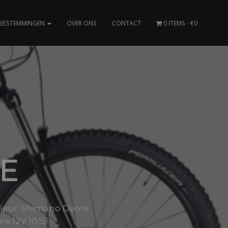
BESTEMMINGEN
OVER ONS
CONTACT
0 ITEMS
€0
E
lleur: Shimano Deore
e 12V 10/51