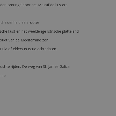
den omringd door het Massif de l'Esterel
erscheidenheid aan routes
ische kust en het weelderige Istrische platteland.
e houdt van de Mediterrane zon.
 Pula of elders in Istrië achterlaten.
st te rijden; De weg van St. James Galiza
anje