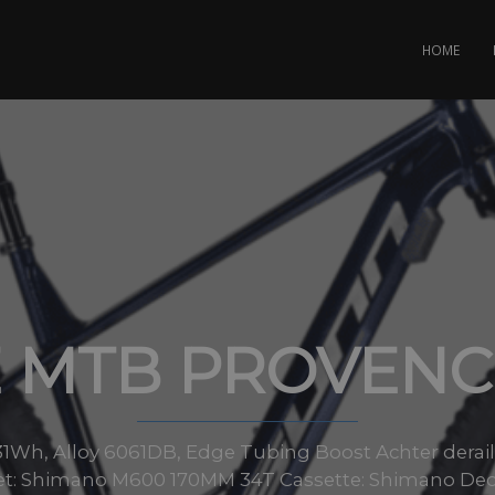
HOME
E MTB PROVENC
31Wh, Alloy 6061DB, Edge Tubing Boost Achter derai
et: Shimano M600 170MM 34T Cassette: Shimano Deor