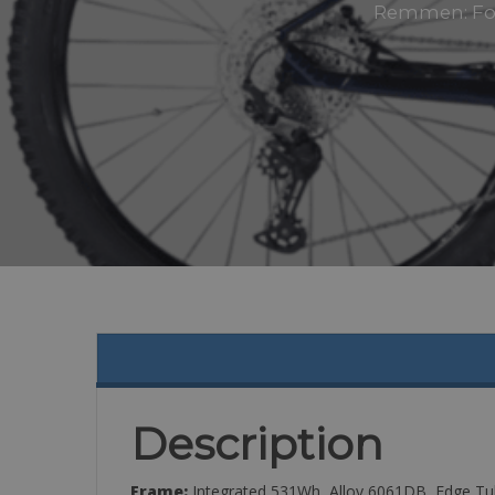
Remmen: Form
Description
Frame:
Integrated 531Wh, Alloy 6061DB, Edge Tu