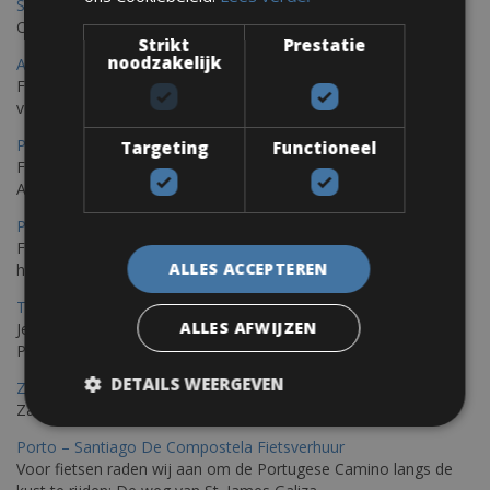
Saint Raphael Fietsverhuur
Ontdek Saint Raphael, gelegen in het prachtige Var op uw fiets
Strikt
Prestatie
noodzakelijk
Ajaccio Fietsverhuur
Fietsen in Ajaccio, gelegen op het eiland Corsica, biedt een
verscheidenheid aan routes
Porec Fietsverhuur
Targeting
Functioneel
Fiets over sfeervolle routes die zich uitstrekken langs de
Adriatische kust en het weelderige Istrische platteland.
Pula Fietsverhuur
Fietsen langs de Istrische kust is de ideale fietstocht voor wie
ALLES ACCEPTEREN
houdt van de Mediterrane zon.
Trieste-Pula Fietsverhuur
ALLES AFWIJZEN
Je kunt een fiets huren met levering in Triëst en de fiets later in
Pula of elders in Istrië achterlaten.
DETAILS WEERGEVEN
Zadar Fietsverhuur
Zadar, een verborgen parel die je op de fiets kunt ontdekken
Porto – Santiago De Compostela Fietsverhuur
Voor fietsen raden wij aan om de Portugese Camino langs de