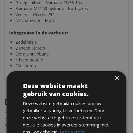
Groep shifter – Shimano CUES 10s
Shimano MT200 hydraulic disc brakes
Wielen – Maxxis 29″
Mechanisme – Motor
Inbegrepen in de verhuur:
Zadel tasje
Banden lichters
Extra binnenband
1 bidonhouder
Mini pomp
×
Deze website maakt
gebruik van cookies.
Destinations
Deze website gebruikt cookies om uw
gebruikerservaring te verbeteren. Door
Frejus Fietsverhuur
onze website te gebruiken, stemt u in
Fréjus en Saint-Raphaël liggen aan de Middellandse Zee en
worden omringd door het Massif de l'Esterel
met alle cookies in overeenstemming met
ons Cookiebeleid.
Lees verder