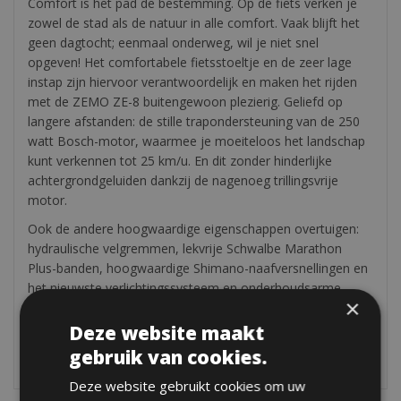
Comfort is het pad de bestemming. Op de fiets verken je
zowel de stad als de natuur in alle comfort. Vaak blijft het
geen dagtocht; eenmaal onderweg, wil je niet snel
opgeven! Het comfortabele fietsstoeltje en de zeer lage
instap zijn hiervoor verantwoordelijk en maken het rijden
met de ZEMO ZE-8 buitengewoon plezierig. Geliefd op
langere afstanden: de stille trapondersteuning van de 250
watt Bosch-motor, waarmee je moeiteloos het landschap
kunt verkennen tot 25 km/u. En dit zonder hinderlijke
achtergrondgeluiden dankzij de nagenoeg trillingsvrije
motor.
Ook de andere hoogwaardige eigenschappen overtuigen:
hydraulische velgremmen, lekvrije Schwalbe Marathon
Plus-banden, hoogwaardige Shimano-naafversnellingen en
het nieuwste verlichtingssysteem en onderhoudsarme
×
Gates Carbon Drive™-riemaandrijving.
Deze website maakt
De e-bike ZEMO ZE-8T Comfort is ook verkrijgbaar met
gebruik van cookies.
terugtrapoptie.
Deze website gebruikt cookies om uw