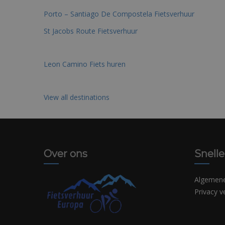
Porto – Santiago De Compostela Fietsverhuur
St Jacobs Route Fietsverhuur
Leon Camino Fiets huren
View all destinations
Over ons
Snelle
Algemen
Privacy v