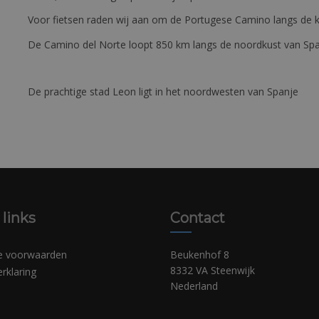
Voor fietsen raden wij aan om de Portugese Camino langs de ku
De Camino del Norte loopt 850 km langs de noordkust van Sp
De prachtige stad Leon ligt in het noordwesten van Spanje
 links
Contact
e voorwaarden
Beukenhof 8
8332 VA Steenwijk
erklaring
Nederland