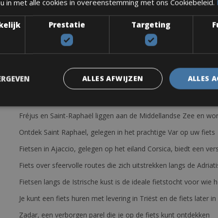
 u in met alle cookies in overeenstemming met ons Cookiebeleid.
sy, KrossTrans Hybrid of Wilier Magneto. Allemaal met Shimano Acer
kelijk
Prestatie
Targeting
F
 multitool, bandenlichters, repairste en 1 bidonhouder.
ERGEVEN
ALLES AFWIJZEN
ALLES 
Fréjus en Saint-Raphaël liggen aan de Middellandse Zee en wor
Ontdek Saint Raphael, gelegen in het prachtige Var op uw fiets
Fietsen in Ajaccio, gelegen op het eiland Corsica, biedt een v
Fiets over sfeervolle routes die zich uitstrekken langs de Adriat
Fietsen langs de Istrische kust is de ideale fietstocht voor wi
Je kunt een fiets huren met levering in Triëst en de fiets later in
Zadar, een verborgen parel die je op de fiets kunt ontdekken