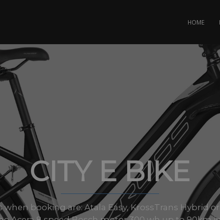
HOME
CITY E BIKE
s when booking are: Atala Easy, KrossTrans Hybrid or
no Acera 8 speed Bosch motor 300 wh up to 90km in