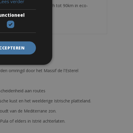
Lees verder
a 8 speed Bosch motor 300 wh tot 90km in eco-
unctioneel
ACCEPTEREN
den omringd door het Massif de l'Esterel
erscheidenheid aan routes
ische kust en het weelderige Istrische platteland.
e houdt van de Mediterrane zon.
 Pula of elders in Istrië achterlaten.