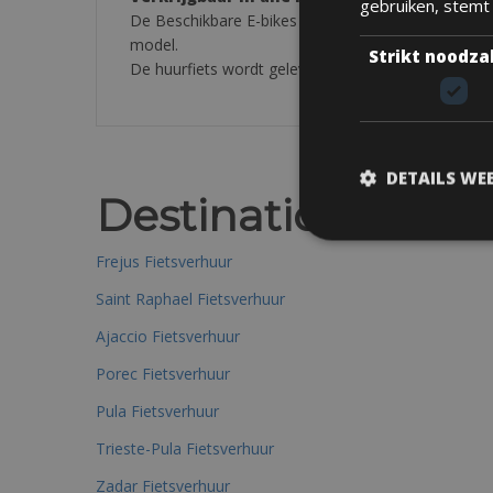
gebruiken, stemt
De Beschikbare E-bikes bij boeking zijn: Atala Ea
model.
Strikt noodza
De huurfiets wordt geleverd inclusief: zadeltas met
DETAILS WE
Destinations
Frejus Fietsverhuur
Saint Raphael Fietsverhuur
Ajaccio Fietsverhuur
Porec Fietsverhuur
Pula Fietsverhuur
Trieste-Pula Fietsverhuur
Zadar Fietsverhuur