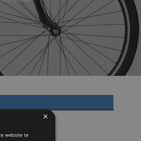
×
ze website te