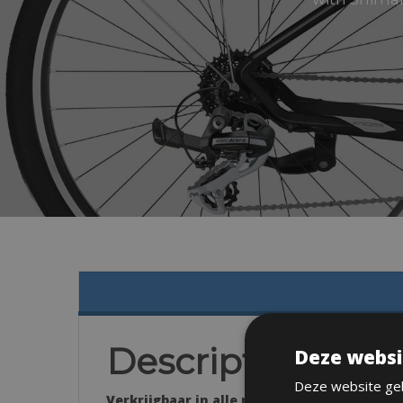
Description
Deze websi
Deze website geb
Verkrijgbaar in alle maten: