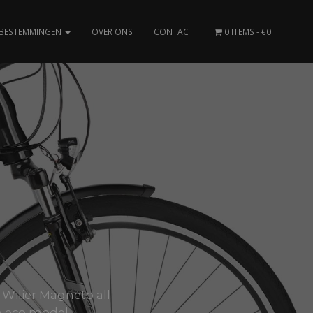
BESTEMMINGEN
OVER ONS
CONTACT
0 ITEMS
€0
 Wilier Magneto all
 eco model.