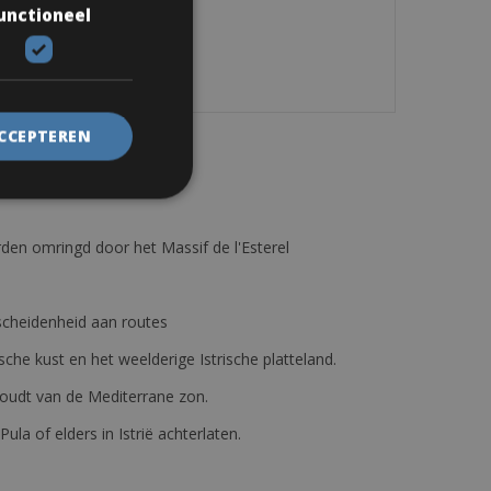
unctioneel
ACCEPTEREN
den omringd door het Massif de l'Esterel
erscheidenheid aan routes
ische kust en het weelderige Istrische platteland.
e houdt van de Mediterrane zon.
 Pula of elders in Istrië achterlaten.