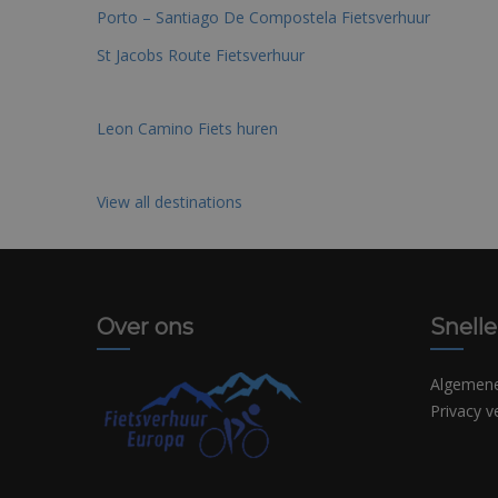
Porto – Santiago De Compostela Fietsverhuur
St Jacobs Route Fietsverhuur
Leon Camino Fiets huren
View all destinations
Over ons
Snelle
Algemen
Privacy v