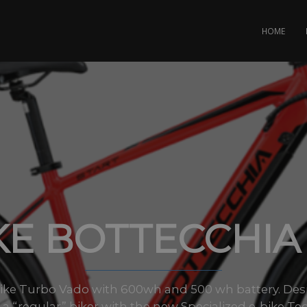
HOME
KE BOTTECCHIA
Bike Turbo Vado with 600wh and 500 wh battery. Desi
of a “regular” biker with the new Specialized e-bike 