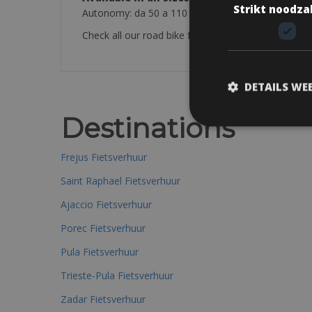
Strikt noodza
Autonomy: da 50 a 110 km – Telaio: E-MTB 29er A
Check all our road bike friendly hotel pages :
Cycle
DETAILS WE
Destinations
Frejus Fietsverhuur
Saint Raphael Fietsverhuur
Ajaccio Fietsverhuur
Porec Fietsverhuur
Pula Fietsverhuur
Trieste-Pula Fietsverhuur
Zadar Fietsverhuur