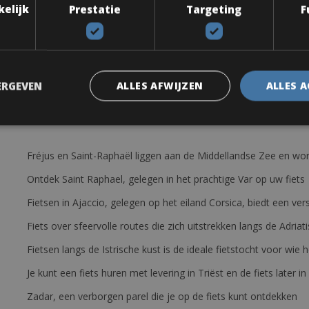
kelijk
Prestatie
Targeting
F
lu – Motore: ETR 3 36V 250W 26kg
 Classic Tours Bike Hotels
ERGEVEN
ALLES AFWIJZEN
ALLES 
Fréjus en Saint-Raphaël liggen aan de Middellandse Zee en wor
Ontdek Saint Raphael, gelegen in het prachtige Var op uw fiets
Fietsen in Ajaccio, gelegen op het eiland Corsica, biedt een v
Fiets over sfeervolle routes die zich uitstrekken langs de Adriat
Fietsen langs de Istrische kust is de ideale fietstocht voor wi
Je kunt een fiets huren met levering in Triëst en de fiets later in
Zadar, een verborgen parel die je op de fiets kunt ontdekken