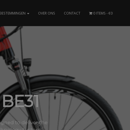
BESTEMMINGEN
OVER ONS
CONTACT
0 ITEMS
€0
 BE31
gned to deliver the
Technology System.