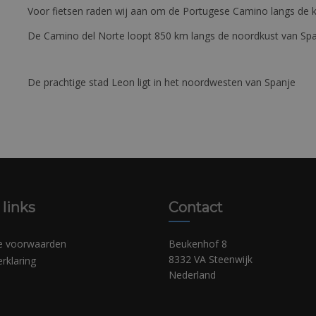
Voor fietsen raden wij aan om de Portugese Camino langs de ku
De Camino del Norte loopt 850 km langs de noordkust van Sp
De prachtige stad Leon ligt in het noordwesten van Spanje
 links
Contact
e voorwaarden
Beukenhof 8
8332 VA Steenwijk
erklaring
Nederland