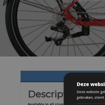
Deze websi
Description
Deze website geb
gebruiken, stemt
Available in all sizes: