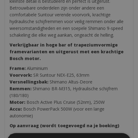
kleinste detail is bestudeerd en perfect is uitgerust.
Betrouwbare onderdelen zijn onder andere een
comfortabele Suntour verende voorvork, krachtige
hydraulische schijfremmen voor veilig remmen onder alle
weersomstandigheden en een soepele Shimano 9-speed
schakeling die elke weg aankan, ongeacht de helling.
Verkrijgbaar in hoge bar of trapeziumvormige
framevarianten en uitgerust met een krachtige
Bosch motor.
Frame:
Aluminium
Voorvork:
SR Suntour NEX-E25, 63mm
Versnellingsbak:
Shimano Altus-Deore
Remmen:
Shimano BR-M315, Hydraulische schijfrem
(180/180)
Motor:
Bosch Active Plus Cruise (52nm), 250W
Accu:
Bosch PowerPack 500W (voor een lange
autonomie)
Op aanvraag (wordt toegevoegd na je boeking)
Garmin GPS €10 per dag €50 per week