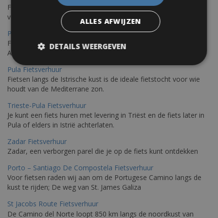
Fietsen in Ajaccio, gelegen op het eiland Corsica, biedt een
verscheidenheid aan routes
ALLES AFWIJZEN
Porec Fietsverhuur
Fiets over sfeervolle routes die zich uitstrekken langs de
DETAILS WEERGEVEN
Adriatische kust en het weelderige Istrische platteland.
Pula Fietsverhuur
Fietsen langs de Istrische kust is de ideale fietstocht voor wie
houdt van de Mediterrane zon.
Trieste-Pula Fietsverhuur
Je kunt een fiets huren met levering in Triëst en de fiets later in
Pula of elders in Istrië achterlaten.
Zadar Fietsverhuur
Zadar, een verborgen parel die je op de fiets kunt ontdekken
Porto – Santiago De Compostela Fietsverhuur
Voor fietsen raden wij aan om de Portugese Camino langs de
kust te rijden; De weg van St. James Galiza
St Jacobs Route Fietsverhuur
De Camino del Norte loopt 850 km langs de noordkust van