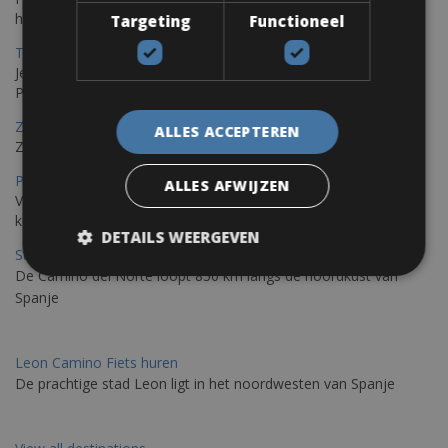
houdt van de Mediterrane zon.
Targeting
Functioneel
Trieste-Pula Fietsverhuur
Je kunt een fiets huren met levering in Triëst en de fiets later in
Pula of elders in Istrië achterlaten.
Zadar Fietsverhuur
ALLES ACCEPTEREN
Zadar, een verborgen parel die je op de fiets kunt ontdekken
Porto – Santiago De Compostela Fietsverhuur
ALLES AFWIJZEN
Voor fietsen raden wij aan om de Portugese Camino langs de
kust te rijden; De weg van St. James Galiza
DETAILS WEERGEVEN
St Jacobs Route Fietsverhuur
De Camino del Norte loopt 850 km langs de noordkust van
Spanje
Leon Camino Fiets huren
De prachtige stad Leon ligt in het noordwesten van Spanje