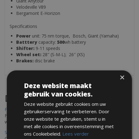
Giant Anytour
Velodeville V89
Bergamont E-Horizon
Specifications
Power
unit: 75 nm torque, Bosch, Giant (Yamaha)
Batttery
capacity:
500
wh battery
Shifter:
9-11 speeds
Wheel set:
28″ (S-M-L); 26″ (XS)
Brakes:
disc brake
×
Deze website maakt
gebruik van cookies.
Destinations
Deze website gebruikt cookies om uw
Frejus Fietsverhuur
gebruikerservaring te verbeteren. Door
Fréjus en Saint-Raphaël liggen aan de Middellandse Zee en
onze website te gebruiken, stemt u in
worden omringd door het Massif de l'Esterel
met alle cookies in overeenstemming met
Saint Raphael Fietsverhuur
ons Cookiebeleid.
Lees verder
Ontdek Saint Raphael, gelegen in het prachtige Var op uw fiets