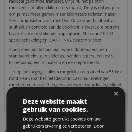
radicaal gevormde frameset. Of je nu het peloton
meesleept of alleen kilometers maakt, Defy is ontworpen
om je met meer gemak meer kilometers te laten maken.
Een composieten vork met OverDrive stuur biedt extra
stijfheid en controle aan de voorkant, PowerCore bottom
bracket voor uitstekende trapstijfheid, Shimano 105 11-
speed schakeling en GIANT P-R2 custom wielset.
Inbegrepen bij de huur zijn twee bidonhouders, een
standaardhelm, een zadeltas, bandenlichters, een extra
binnenband, een minipomp en een reparatieset.
Let op: bezorging is alleen mogelijk in een cirkel van 55 km
rond Pisa vanaf het fietsdepot in Cascina. Boekingen
moeten ten minste 3 dagen van tevoren worden ingediend
met een minimum van 3 huurdagen.
×
Deze website maakt
gebruik van cookies.
Deze website gebruikt cookies om uw
gebruikerservaring te verbeteren. Door