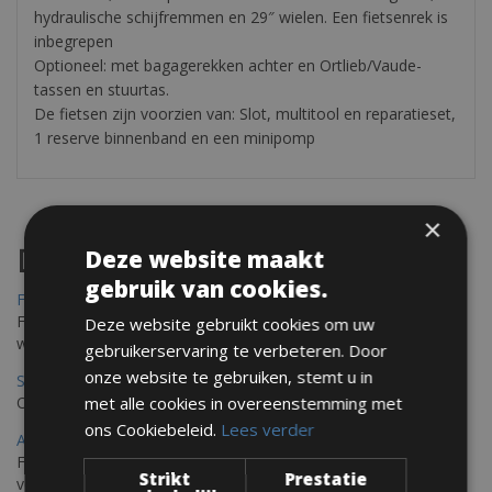
hydraulische schijfremmen en 29″ wielen. Een fietsenrek is
inbegrepen
Optioneel: met bagagerekken achter en Ortlieb/Vaude-
tassen en stuurtas.
De fietsen zijn voorzien van: Slot, multitool en reparatieset,
1 reserve binnenband en een minipomp
×
Destinations
Deze website maakt
gebruik van cookies.
Frejus Fietsverhuur
Fréjus en Saint-Raphaël liggen aan de Middellandse Zee en
Deze website gebruikt cookies om uw
worden omringd door het Massif de l'Esterel
gebruikerservaring te verbeteren. Door
onze website te gebruiken, stemt u in
Saint Raphael Fietsverhuur
met alle cookies in overeenstemming met
Ontdek Saint Raphael, gelegen in het prachtige Var op uw fiets
ons Cookiebeleid.
Lees verder
Ajaccio Fietsverhuur
Fietsen in Ajaccio, gelegen op het eiland Corsica, biedt een
Strikt
Prestatie
verscheidenheid aan routes