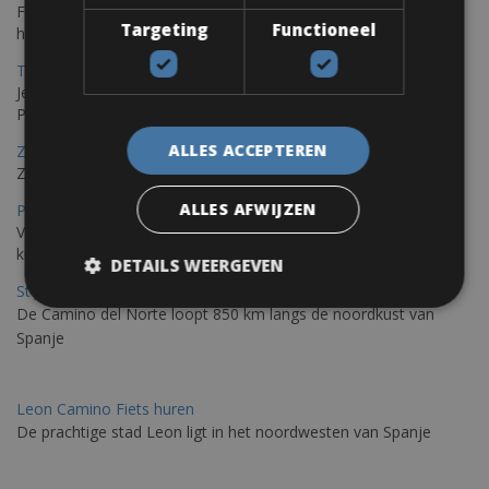
Fietsen langs de Istrische kust is de ideale fietstocht voor wie
Targeting
Functioneel
houdt van de Mediterrane zon.
Trieste-Pula Fietsverhuur
Je kunt een fiets huren met levering in Triëst en de fiets later in
Pula of elders in Istrië achterlaten.
ALLES ACCEPTEREN
Zadar Fietsverhuur
Zadar, een verborgen parel die je op de fiets kunt ontdekken
ALLES AFWIJZEN
Porto – Santiago De Compostela Fietsverhuur
Voor fietsen raden wij aan om de Portugese Camino langs de
kust te rijden; De weg van St. James Galiza
DETAILS WEERGEVEN
St Jacobs Route Fietsverhuur
De Camino del Norte loopt 850 km langs de noordkust van
Spanje
Leon Camino Fiets huren
De prachtige stad Leon ligt in het noordwesten van Spanje