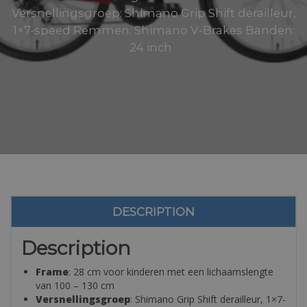
Versnellingsgroep: Shimano Grip Shift derailleur,
1×7-speed Remmen: Shimano V-Brakes Banden:
24 inch
DESCRIPTION
Description
Frame
: 28 cm voor kinderen met een lichaamslengte
van 100 – 130 cm
Versnellingsgroep
: Shimano Grip Shift derailleur, 1×7-