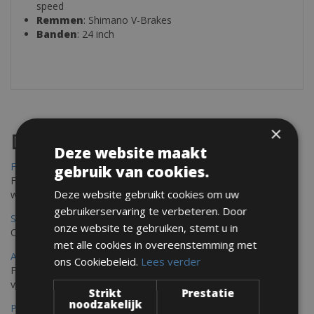
speed
Remmen
: Shimano V-Brakes
Banden
: 24 inch
×
Destinations
Deze website maakt
Frejus Fietsverhuur
gebruik van cookies.
Fréjus en Saint-Raphaël liggen aan de Middellandse Zee en
Deze website gebruikt cookies om uw
worden omringd door het Massif de l'Esterel
gebruikerservaring te verbeteren. Door
Saint Raphael Fietsverhuur
onze website te gebruiken, stemt u in
Ontdek Saint Raphael, gelegen in het prachtige Var op uw fiets
met alle cookies in overeenstemming met
Ajaccio Fietsverhuur
ons Cookiebeleid.
Lees verder
Fietsen in Ajaccio, gelegen op het eiland Corsica, biedt een
verscheidenheid aan routes
Strikt
Prestatie
noodzakelijk
Porec Fietsverhuur