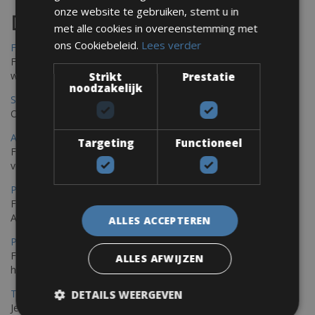
onze website te gebruiken, stemt u in
Destinations
met alle cookies in overeenstemming met
ons Cookiebeleid.
Lees verder
Frejus Fietsverhuur
Fréjus en Saint-Raphaël liggen aan de Middellandse Zee en
worden omringd door het Massif de l'Esterel
Strikt
Prestatie
noodzakelijk
Saint Raphael Fietsverhuur
Ontdek Saint Raphael, gelegen in het prachtige Var op uw fiets
Ajaccio Fietsverhuur
Targeting
Functioneel
Fietsen in Ajaccio, gelegen op het eiland Corsica, biedt een
verscheidenheid aan routes
Porec Fietsverhuur
Fiets over sfeervolle routes die zich uitstrekken langs de
Adriatische kust en het weelderige Istrische platteland.
ALLES ACCEPTEREN
Pula Fietsverhuur
Fietsen langs de Istrische kust is de ideale fietstocht voor wie
ALLES AFWIJZEN
houdt van de Mediterrane zon.
Trieste-Pula Fietsverhuur
DETAILS WEERGEVEN
Je kunt een fiets huren met levering in Triëst en de fiets later in