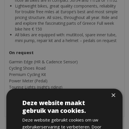
note all bikes are in compact 50/34 and 11/28 or 11/32
Lightweight bikes, great quality components, reliability
for trouble free miles at Europe’s best and most simple
pricing structure. All sizes, throughout all year. Ride and
and explore the fascinating parts of Greece Full week
bike hire € 150
All bikes are equipped with: mutlitool, spare inner tube,
mini pump, repair kit and a helmet – pedals on request
On request
Garmin Edge (HR & Cadence Sensor)
Cycling Shoes Road
Premium Cycling Kit
Power Meter (Pedal)
Touring Lights (night’s riding)
×
Touring Gear Bags (Saddle, Frame, Handlebar)
Water Bottle
Deze website maakt
Toolkit
gebruik van cookies.
Deze website gebruikt cookies om uw
gebruikerservaring te verbeteren. Door