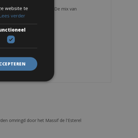
ze website te
ts voor alle soorten ritten. De mix van
Lees verder
unctioneel
ACCEPTEREN
den omringd door het Massif de l'Esterel