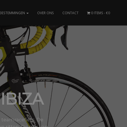
BESTEMMINGEN
OVER ONS
CONTACT
0 ITEMS
€0
IBIZA
 teamracefiets. De
n ritten. De mix van..