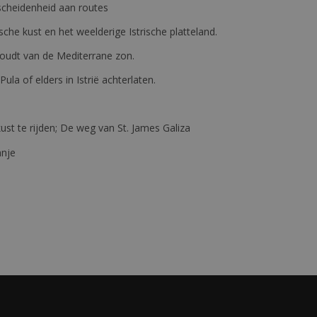
erscheidenheid aan routes
ische kust en het weelderige Istrische platteland.
e houdt van de Mediterrane zon.
 Pula of elders in Istrië achterlaten.
st te rijden; De weg van St. James Galiza
anje