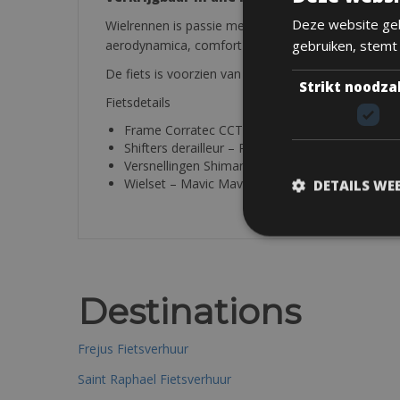
Deze website geb
Wielrennen is passie met deze Corratec CCT teamrac
gebruiken, stemt
aerodynamica, comfort en lichtheid zal je zeker doe
De fiets is voorzien van een slot, reparatieset en 
Strikt noodza
Fietsdetails
Frame Corratec CCT-team Aandrijving – Shiman
Shifters derailleur – Remmen – Schakelverstelle
Versnellingen Shimano Ultegra 50 x 34 11 spee
Wielset – Mavic Mavic Elite Pro – 25
DETAILS WE
Destinations
Frejus Fietsverhuur
Saint Raphael Fietsverhuur