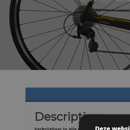
Description
Deze websi
Verkrijgbaar in alle maten: