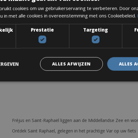
ruikt cookies om uw gebruikerservaring te verbeteren. Door on
efiets. De Corratec CCT Team pro of vergelijkbaar is de perfecte fie
 u in met alle cookies in overeenstemming met ons Cookiebeleid.
n rijden met een grote grijns op je gezicht.
een helm
kelijk
Prestatie
Targeting
F
o Ultegra 11v
rs allemaal in Shimano Ultegra
d -11-28
ERGEVEN
ALLES AFWIJZEN
ALLES 
Fréjus en Saint-Raphaël liggen aan de Middellandse Zee en wor
Ontdek Saint Raphael, gelegen in het prachtige Var op uw fiets