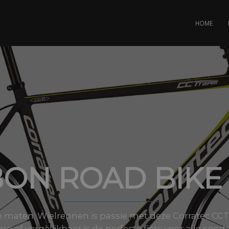
HOME
ON ROAD BIKE 
lle maten: Wielrennen is passie met deze Corratec CCT
 of vergelijkbaar is de perfecte fiets voor alle soorte