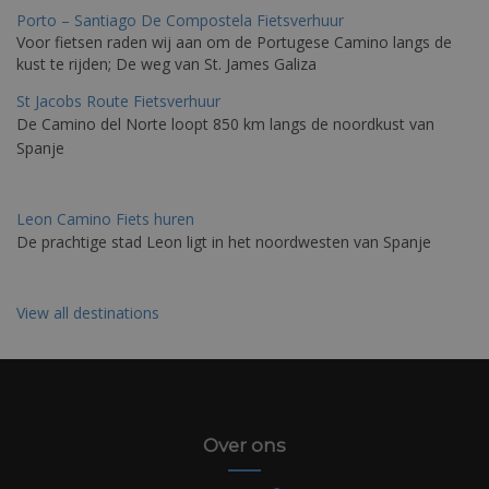
Porto – Santiago De Compostela Fietsverhuur
Voor fietsen raden wij aan om de Portugese Camino langs de
kust te rijden; De weg van St. James Galiza
St Jacobs Route Fietsverhuur
De Camino del Norte loopt 850 km langs de noordkust van
Spanje
Leon Camino Fiets huren
De prachtige stad Leon ligt in het noordwesten van Spanje
View all destinations
Over ons