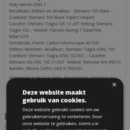
Eddy Merckx EMX 1 –
fietsdetails: Shifters en derailleur: : Shimano 105 Black –
Crankstel: Shimano 105 Black Triple/Compact
Cassette: Shimano Tiagra 10S 12-28T Ketting: Shimano
Tiagra 10S – Wielset: Fulcrum Racing 7 Zwart/Wit.
Wilier GTR
Fietsdetails: Frame: Carbon Monocoque 46TON
Shifters-Remmen- derailleurs: Shimano Tiagra 4700, 10S
Crankstel: Shimano Tiagra 4700, 52/36T – Cassette:
Shimano HG-500, 10S 11/32T -Wielset: Shimano WH-RS010
Banden: Vittoria Zaffiro Slick II 700x25C
Inbegrepen in de huur: Helm, Reparatieset, minipomp en
×
een slot.
Deze website maakt
gebruik van cookies.
Deze website gebruikt cookies om uw
Destinations
gebruikerservaring te verbeteren. Door
onze website te gebruiken, stemt u in
Frejus Fietsverhuur