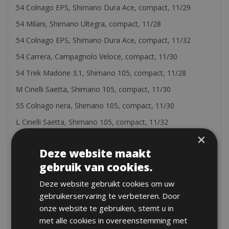
54 Colnago EPS, Shimano Dura Ace, compact, 11/29
54 Milani, Shimano Ultegra, compact, 11/28
54 Colnago EPS, Shimano Dura Ace, compact, 11/32
54 Carrera, Campagnolo Veloce, compact, 11/30
54 Trek Madone 3.1, Shimano 105, compact, 11/28
M Cinelli Saetta, Shimano 105, compact, 11/30
55 Colnago nera, Shimano 105, compact, 11/30
L Cinelli Saetta, Shimano 105, compact, 11/32
×
56 De Rosa King, Campagnolo Record, triple crank
Deze website maakt
56 Pinarello FP3, Campagnolo Centaur, comoact, 11/30
gebruik van cookies.
56 Trek Madone 5.5, Shimano Dura Ace, compact, 11/32
Deze website gebruikt cookies om uw
56 De Rosa Titanio, Campagnolo Record, triple crank
gebruikerservaring te verbeteren. Door
56 De Rosa Protos, Campagnolo Super Record, compact,
onze website te gebruiken, stemt u in
11/30
met alle cookies in overeenstemming met