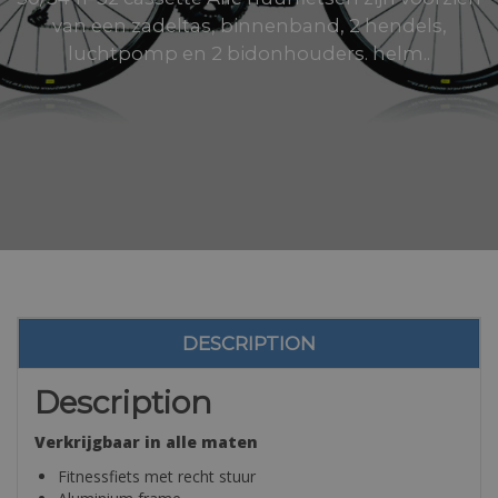
van een zadeltas, binnenband, 2 hendels,
luchtpomp en 2 bidonhouders. helm..
DESCRIPTION
Description
Verkrijgbaar in alle maten
Fitnessfiets met recht stuur