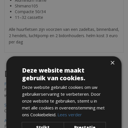
Aluminium frame
Shimano105
Compacte 50/34
11–32 cassette
Alle huurfietsen zijn voorzien van een zadeltas, binnenband,
2 hendels, luchtpomp en 2 bidonhouders. helm kost 3 euro
per dag
×
Deze website maakt
Destinations
gebruik van cookies.
Frejus Fietsverhuur
Deze website gebruikt cookies om uw
Fréjus en Saint-Raphaël liggen aan de Middellandse Zee en
gebruikerservaring te verbeteren. Door
worden omringd door het Massif de l'Esterel
onze website te gebruiken, stemt u in
Saint Raphael Fietsverhuur
met alle cookies in overeenstemming met
Ontdek Saint Raphael, gelegen in het prachtige Var op uw fiets
ons Cookiebeleid.
Lees verder
Ajaccio Fietsverhuur
Fietsen in Ajaccio, gelegen op het eiland Corsica, biedt een
Strikt
Prestatie