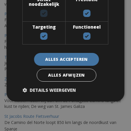
verscheidenheid aan routes
noodzakelijk
Porec Fietsverhuur
Fiets over sfeervolle routes die zich uitstrekken langs de
Adriatische kust en het weelderige Istrische platteland.
Targeting
Functioneel
Pula Fietsverhuur
Fietsen langs de Istrische kust is de ideale fietstocht voor wie
houdt van de Mediterrane zon.
Trieste-Pula Fietsverhuur
ALLES ACCEPTEREN
Je kunt een fiets huren met levering in Triëst en de fiets later in
Pula of elders in Istrië achterlaten.
ALLES AFWIJZEN
Zadar Fietsverhuur
Zadar, een verborgen parel die je op de fiets kunt ontdekken
DETAILS WEERGEVEN
Porto – Santiago De Compostela Fietsverhuur
Voor fietsen raden wij aan om de Portugese Camino langs de
kust te rijden; De weg van St. James Galiza
St Jacobs Route Fietsverhuur
De Camino del Norte loopt 850 km langs de noordkust van
Spanje