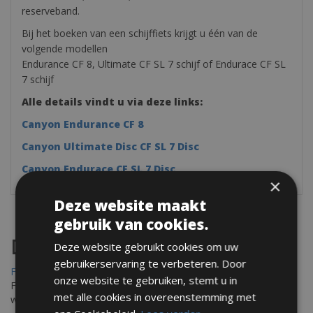
reserveband.
Bij het boeken van een schijffiets krijgt u één van de
volgende modellen
Endurance CF 8, Ultimate CF SL 7 schijf of Endurace CF SL
7 schijf
Alle details vindt u via deze links:
Canyon Endurance CF 8
Canyon Ultimate Disc CF SL 7 Disc
Canyon Endurace CF SL 7 Disc
×
Deze website maakt
gebruik van cookies.
Destinations
Deze website gebruikt cookies om uw
gebruikerservaring te verbeteren. Door
Frejus Fietsverhuur
onze website te gebruiken, stemt u in
Fréjus en Saint-Raphaël liggen aan de Middellandse Zee en
met alle cookies in overeenstemming met
worden omringd door het Massif de l'Esterel