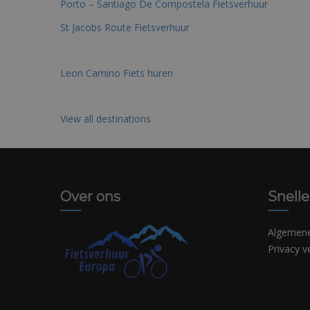
Porto – Santiago De Compostela Fietsverhuur
St Jacobs Route Fietsverhuur
Leon Camino Fiets huren
View all destinations
Over ons
Snelle
Algemen
Privacy v