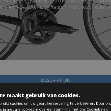
zes: The Canyon Endurace CF 7.0 has an Canyon Endura
ano 105 RD-5800, 11s, Shifters Shimano 105 ST-5800, 1
DESCRIPTION
te maakt gebruik van cookies.
ruikt cookies om uw gebruikerservaring te verbeteren. Door on
 u in met alle cookies in overeenstemming met ons Cookiebeleid.