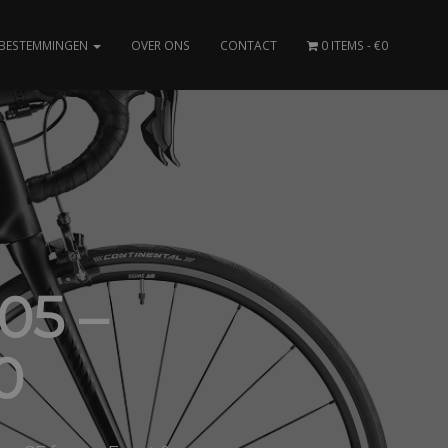
BESTEMMINGEN
OVER ONS
CONTACT
0 ITEMS
€0
05 –
0