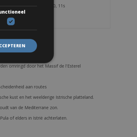
ifters Shimano 105 ST-5800, 11s
unctioneel
 allen wrench and pump.
ACCEPTEREN
den omringd door het Massif de l'Esterel
erscheidenheid aan routes
ische kust en het weelderige Istrische platteland.
e houdt van de Mediterrane zon.
 Pula of elders in Istrië achterlaten.