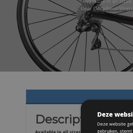
Available in all si
Rear Derailleur Shim
Deze websi
Description
Deze website geb
gebruiken, stemt
Available in all sizes: