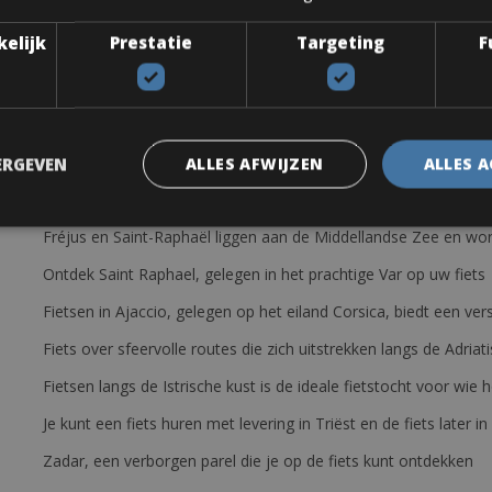
ce CF frame. Front & Rear Derailleur Shimano 105 RD-5800, 11s, Sh
kelijk
Prestatie
Targeting
F
l bike includes: helmet, saddlebag with tire levers, spare tube, mini
ERGEVEN
ALLES AFWIJZEN
ALLES 
Fréjus en Saint-Raphaël liggen aan de Middellandse Zee en wor
Ontdek Saint Raphael, gelegen in het prachtige Var op uw fiets
Fietsen in Ajaccio, gelegen op het eiland Corsica, biedt een v
Fiets over sfeervolle routes die zich uitstrekken langs de Adriat
Fietsen langs de Istrische kust is de ideale fietstocht voor wi
Je kunt een fiets huren met levering in Triëst en de fiets later in
Zadar, een verborgen parel die je op de fiets kunt ontdekken