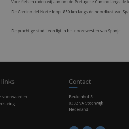
Voor fietsen raden wij aan om de Portugese Camino langs de ku
De Camino del Norte loopt 850 km langs de noordkust van Sp
De prachtige stad Leon ligt in het noordwesten van Spanje
 links
Contact
e voorwaarden
Beukenhof 8
8332 VA Steenwijk
erklaring
Nederland