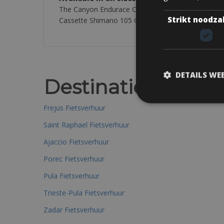
The Canyon Endurace CF 7.0 has an Canyon Endura
Strikt noodza
Cassette Shimano 105 CS-5800, 11s 11-32. The renta
DETAILS WE
Destinations
Frejus Fietsverhuur
Saint Raphael Fietsverhuur
Ajaccio Fietsverhuur
Porec Fietsverhuur
Pula Fietsverhuur
Trieste-Pula Fietsverhuur
Zadar Fietsverhuur