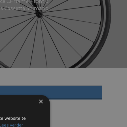
ce CF frame. Front &
1s Cassette Shimano..
×
ze website te
Lees verder