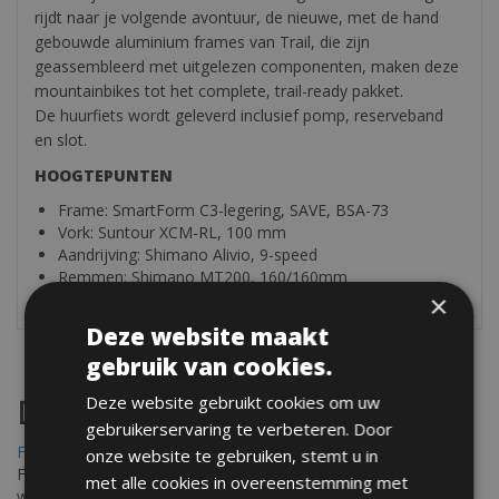
rijdt naar je volgende avontuur, de nieuwe, met de hand
gebouwde aluminium frames van Trail, die zijn
geassembleerd met uitgelezen componenten, maken deze
mountainbikes tot het complete, trail-ready pakket.
De huurfiets wordt geleverd inclusief pomp, reserveband
en slot.
HOOGTEPUNTEN
Frame: SmartForm C3-legering, SAVE, BSA-73
Vork: Suntour XCM-RL, 100 mm
Aandrijving: Shimano Alivio, 9-speed
Remmen: Shimano MT200, 160/160mm
×
Deze website maakt
gebruik van cookies.
Deze website gebruikt cookies om uw
Destinations
gebruikerservaring te verbeteren. Door
Frejus Fietsverhuur
onze website te gebruiken, stemt u in
Fréjus en Saint-Raphaël liggen aan de Middellandse Zee en
met alle cookies in overeenstemming met
worden omringd door het Massif de l'Esterel