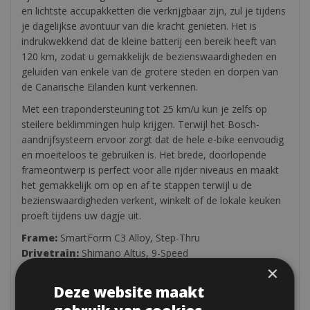
en lichtste accupakketten die verkrijgbaar zijn, zul je tijdens
je dagelijkse avontuur van die kracht genieten. Het is
indrukwekkend dat de kleine batterij een bereik heeft van
120 km, zodat u gemakkelijk de bezienswaardigheden en
geluiden van enkele van de grotere steden en dorpen van
de Canarische Eilanden kunt verkennen.
Met een trapondersteuning tot 25 km/u kun je zelfs op
steilere beklimmingen hulp krijgen. Terwijl het Bosch-
aandrijfsysteem ervoor zorgt dat de hele e-bike eenvoudig
en moeiteloos te gebruiken is. Het brede, doorlopende
frameontwerp is perfect voor alle rijder niveaus en maakt
het gemakkelijk om op en af ​​te stappen terwijl u de
bezienswaardigheden verkent, winkelt of de lokale keuken
proeft tijdens uw dagje uit.
Frame:
SmartForm C3 Alloy, Step-Thru
Drivetrain:
Shimano Altus, 9-Speed
Crank:
38
×
Cassette:
11-36
Deze website maakt
Remmen:
Tektro HD-T275 Hydraulic Disc, 180/160mm