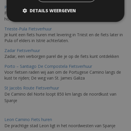
Pula Fietsverhuur
DETAILS WEERGEVEN
Fietsen langs de Istrische kust is de ideale fietstocht voor wie
houdt van de Mediterrane zon.
Trieste-Pula Fietsverhuur
Je kunt een fiets huren met levering in Triëst en de fiets later in
Pula of elders in Istrië achterlaten.
Zadar Fietsverhuur
Zadar, een verborgen parel die je op de fiets kunt ontdekken
Porto – Santiago De Compostela Fietsverhuur
Voor fietsen raden wij aan om de Portugese Camino langs de
kust te rijden; De weg van St. James Galiza
St Jacobs Route Fietsverhuur
De Camino del Norte loopt 850 km langs de noordkust van
Spanje
Leon Camino Fiets huren
De prachtige stad Leon ligt in het noordwesten van Spanje