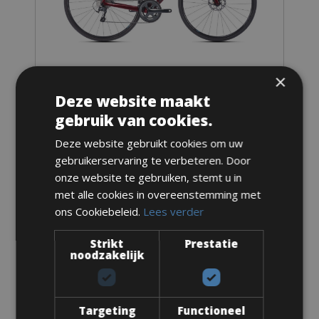
×
Deze website maakt
Maten: Verkrijgbaar in alle maten
gebruik van cookies.
Van € 80 voor 2 dagen
Deze website gebruikt cookies om uw
gebruikerservaring te verbeteren. Door
onze website te gebruiken, stemt u in
met alle cookies in overeenstemming met
ons Cookiebeleid.
Lees verder
3. Aflever/Ophaal opties
Strikt
Prestatie
noodzakelijk
Ophalen in Bonnieux
Ophalen bij de fietsenwinkel in Bonnieux
Targeting
Functioneel