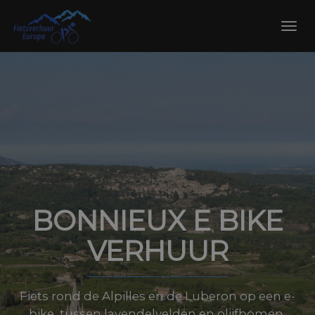
Skip
to
Toggl
content
navig
BONNIEUX E BIKE
VERHUUR
Fiets rond de Alpilles en de Luberon op een e-
bike, tussen lavendelvelden en olijfbomen,