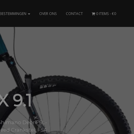
BESTEMMINGEN
OVER ONS
CONTACT
0 ITEMS
€0
 9.1
 Shimano Deore SL-
peed Crankstel: FSA