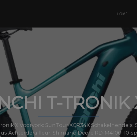
HOME
NCHI T-TRONIK X
Tronik X Voorvork: SunTour XCR34X Schakelhendels:
lus Achterderailleur: Shimano Deore RD-M4100, 10-s