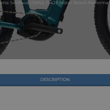
ette: SunRace CSMS2, 11-42T Motor: Bosch Performanc
DESCRIPTION