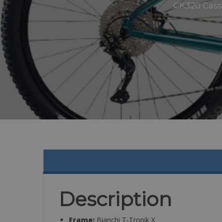
CK320 Cass
Description
Frame:
Bianchi T-Tronik X