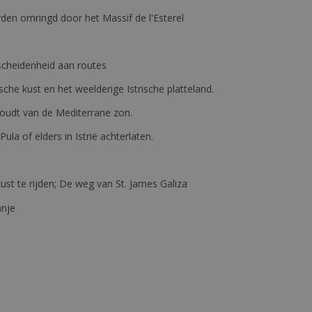
den omringd door het Massif de l'Esterel
erscheidenheid aan routes
ische kust en het weelderige Istrische platteland.
e houdt van de Mediterrane zon.
 Pula of elders in Istrië achterlaten.
st te rijden; De weg van St. James Galiza
anje