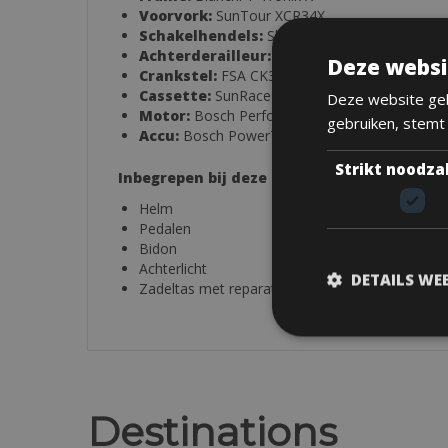
Voorvork:
SunTour XCR34X
Schakelhendels:
Shimano Deore SL-M4100, R
Achterderailleur:
Shimano Deore RD-M4100
Deze websi
Crankstel:
FSA CK320
Cassette:
SunRace CSMS2, 11-42T
Deze website geb
Motor:
Bosch Performance Line CX BDU3840
gebruiken, stemt
Accu:
Bosch PowerTube 800 Wh
Strikt noodza
Inbegrepen bij deze huur:
Helm
Pedalen
Bidon
Achterlicht
DETAILS WE
Zadeltas met reparatiegereedschap
Destinations