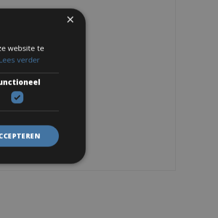
×
ze website te
Lees verder
unctioneel
ACCEPTEREN