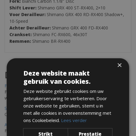
Fork:
Bianchi Carbon 1.1/8″ Disc
Shift Lever:
Shimano GRX 400 ST-RX400, 2×10
Voor Derailleur:
Shimano GRX 400 RD-RX400 Shadow+,
10-Speed
Achter Derailleur:
Shimano GRX 400 FD-RX400
Crankset:
Shimano FC-RX600, 46x30T
Remmen:
Shimano BR-RX400
×
Deze website maakt
Destinations
gebruik van cookies.
Frejus Fietsverhuur
Deze website gebruikt cookies om uw
Fréjus en Saint-Raphaël liggen aan de Middellandse Zee en
worden omringd door het Massif de l'Esterel
gebruikerservaring te verbeteren. Door
onze website te gebruiken, stemt u in
Saint Raphael Fietsverhuur
met alle cookies in overeenstemming met
Ontdek Saint Raphael, gelegen in het prachtige Var op uw fiets
ons Cookiebeleid.
Lees verder
Ajaccio Fietsverhuur
Fietsen in Ajaccio, gelegen op het eiland Corsica, biedt een
Strikt
Prestatie