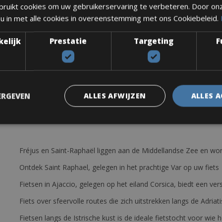
ruikt cookies om uw gebruikerservaring te verbeteren. Door on
 u in met alle cookies in overeenstemming met ons Cookiebeleid.
kelijk
Prestatie
Targeting
F
ERGEVEN
ALLES AFWIJZEN
ALLES 
Fréjus en Saint-Raphaël liggen aan de Middellandse Zee en wor
Ontdek Saint Raphael, gelegen in het prachtige Var op uw fiets
Fietsen in Ajaccio, gelegen op het eiland Corsica, biedt een v
Fiets over sfeervolle routes die zich uitstrekken langs de Adriat
Fietsen langs de Istrische kust is de ideale fietstocht voor wi