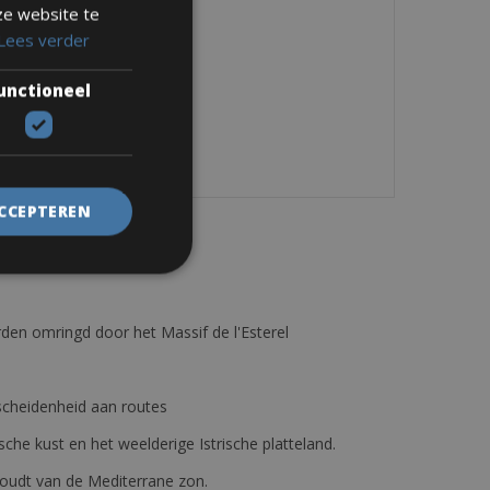
ze website te
Lees verder
unctioneel
ACCEPTEREN
den omringd door het Massif de l'Esterel
erscheidenheid aan routes
ische kust en het weelderige Istrische platteland.
e houdt van de Mediterrane zon.