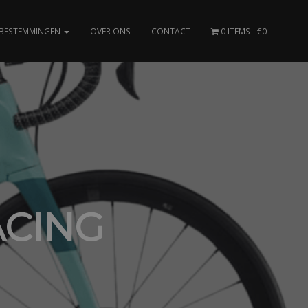
BESTEMMINGEN
OVER ONS
CONTACT
0 ITEMS
€0
ACING