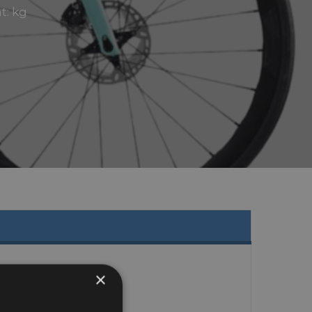
t: kg
×