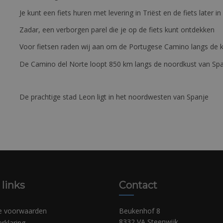
Je kunt een fiets huren met levering in Triëst en de fiets later in
Zadar, een verborgen parel die je op de fiets kunt ontdekken
Voor fietsen raden wij aan om de Portugese Camino langs de ku
De Camino del Norte loopt 850 km langs de noordkust van Sp
De prachtige stad Leon ligt in het noordwesten van Spanje
 links
Contact
e voorwaarden
Beukenhof 8
8332 VA Steenwijk
erklaring