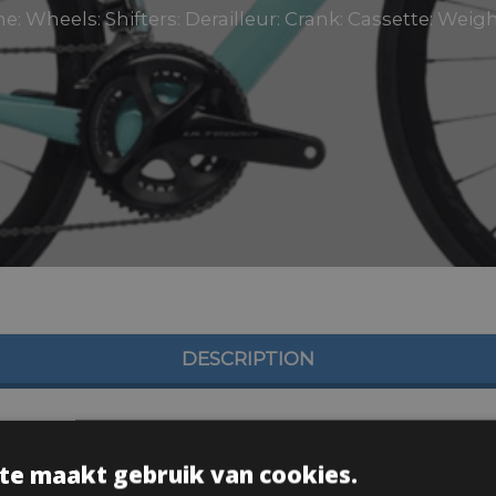
e: Wheels: Shifters: Derailleur: Crank: Cassette: Weigh
DESCRIPTION
te maakt gebruik van cookies.