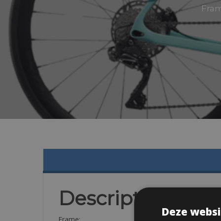
Fram
Description
Deze websi
Frame: