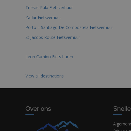
Trieste-Pula Fietsverhuur
Zadar Fietsverhuur
Porto – Santiago De Compostela Fietsverhuur
St Jacobs Route Fietsverhuur
Leon Camino Fiets huren
View all destinations
Over ons
Snelle
Algemen
Privacy v