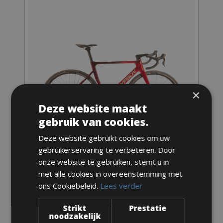
×
Deze website maakt
gebruik van cookies.
Deze website gebruikt cookies om uw
Maten: verkrijgbaar in alle maten
gebruikerservaring te verbeteren. Door
onze website te gebruiken, stemt u in
Van € 180 voor 3 dagen
met alle cookies in overeenstemming met
ons Cookiebeleid.
Lees verder
Strikt
Prestatie
noodzakelijk