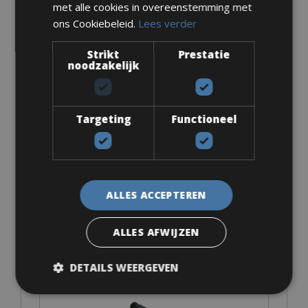
€ 0
met alle cookies in overeenstemming met
ons Cookiebeleid.
Lees verder
Strikt
Prestatie
noodzakelijk
Look Keo
Targeting
Functioneel
€ 10
ALLES ACCEPTEREN
ALLES AFWIJZEN
SPD-MTB
DETAILS WEERGEVEN