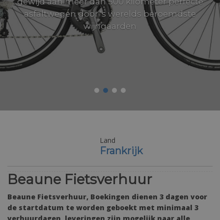
gewijd aan meer dan 500 kilometer perfecte
asfaltwegen door 's werelds beroemdste
wijngaarden
Land
Frankrijk
Beaune Fietsverhuur
Beaune Fietsverhuur, Boekingen dienen 3 dagen voor
de startdatum te worden geboekt met minimaal 3
verhuurdagen, leveringen zijn mogelijk naar alle