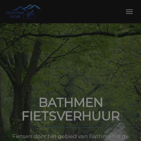
Skip
to
Toggl
content
navig
BATHMEN
FIETSVERHUUR
Fietsen door het gebied van Bathmen is de