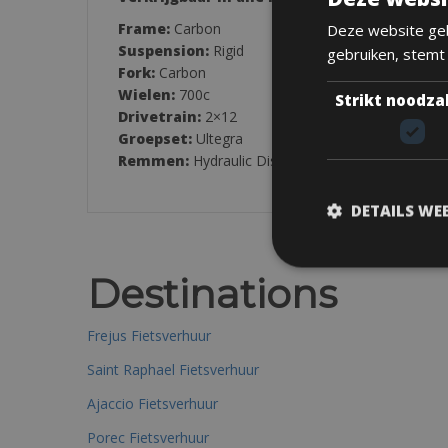
Frame:
Carbon
Deze website geb
Suspension:
Rigid
gebruiken, stemt
Fork:
Carbon
Wielen:
700c
Strikt noodza
Drivetrain:
2×12
Groepset:
Ultegra
Remmen:
Hydraulic Disc
DETAILS WE
Destinations
Frejus Fietsverhuur
Saint Raphael Fietsverhuur
Ajaccio Fietsverhuur
Porec Fietsverhuur