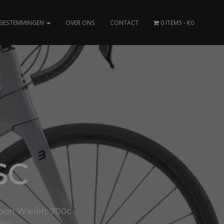
BESTEMMINGEN
OVER ONS
CONTACT
0 ITEMS
€0
SC
rbon Wielen: 700c
isc