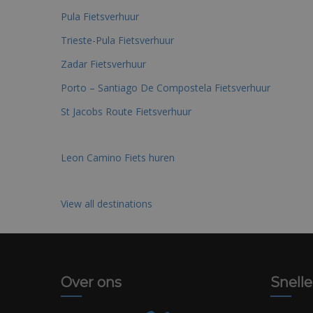
Pula Fietsverhuur
Trieste-Pula Fietsverhuur
Zadar Fietsverhuur
Porto – Santiago De Compostela Fietsverhuur
St Jacobs Route Fietsverhuur
Leon Camino Fiets huren
View all destinations
Over ons
Snelle