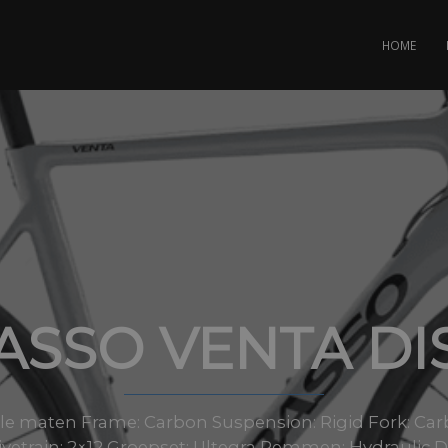
HOME
ASSO VENTA DI
alle maten Frame: Carbon Suspension: Rigid Fork: Ca
ivetrain: 2×12 Groepset: Ultegra Remmen: Hydraulic D