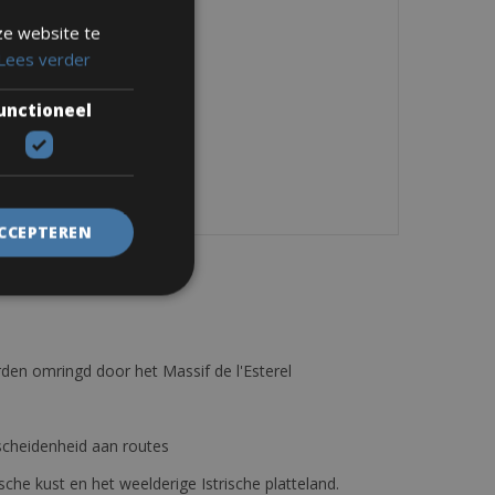
ze website te
Lees verder
unctioneel
ACCEPTEREN
den omringd door het Massif de l'Esterel
erscheidenheid aan routes
ische kust en het weelderige Istrische platteland.