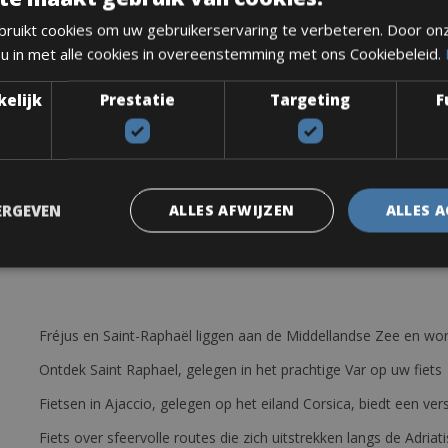
ruikt cookies om uw gebruikerservaring te verbeteren. Door on
 u in met alle cookies in overeenstemming met ons Cookiebeleid.
kelijk
Prestatie
Targeting
F
ERGEVEN
ALLES AFWIJZEN
ALLES 
Fréjus en Saint-Raphaël liggen aan de Middellandse Zee en wor
Ontdek Saint Raphael, gelegen in het prachtige Var op uw fiets
Fietsen in Ajaccio, gelegen op het eiland Corsica, biedt een v
Fiets over sfeervolle routes die zich uitstrekken langs de Adriat