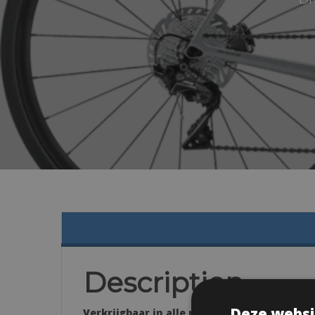
Description
Deze websi
Verkrijgbaar in alle maten