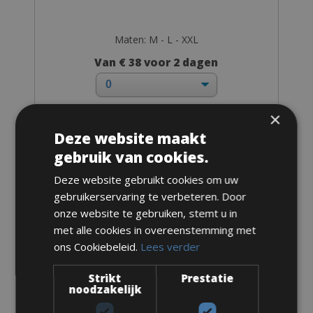
Maten: M - L - XXL
Van € 38 voor 2 dagen
×
Deze website maakt
Accessoires
gebruik van cookies.
Deze website gebruikt cookies om uw
Cassette 11/34
gebruikerservaring te verbeteren. Door
onze website te gebruiken, stemt u in
met alle cookies in overeenstemming met
ons Cookiebeleid.
Lees verder
Strikt
Prestatie
noodzakelijk
€ 6