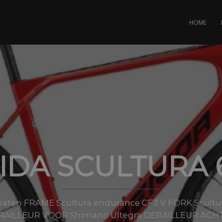
HOME
IDA SCULTURA 
e maten FRAME Scultura endurance CF3 V FORK Scul
ERAILLEUR VOOR Shimano Ultegra DERAILLEUR ACHT