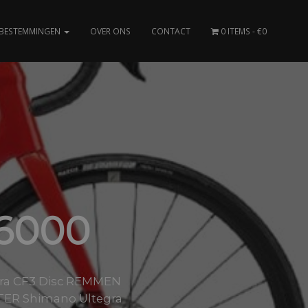
BESTEMMINGEN
OVER ONS
CONTACT
0 ITEMS
€0
6000
tura CF3 Disc REMMEN
ER Shimano Ultegra