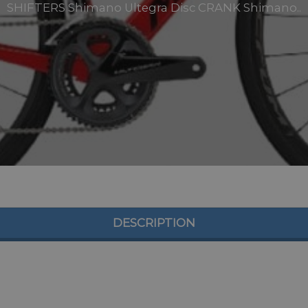
SHIFTERS Shimano Ultegra Disc CRANK Shimano..
DESCRIPTION