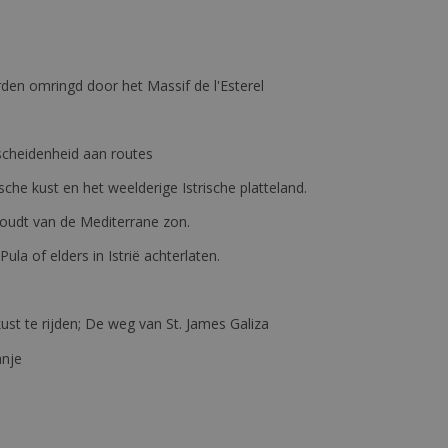
den omringd door het Massif de l'Esterel
erscheidenheid aan routes
ische kust en het weelderige Istrische platteland.
e houdt van de Mediterrane zon.
 Pula of elders in Istrië achterlaten.
st te rijden; De weg van St. James Galiza
anje