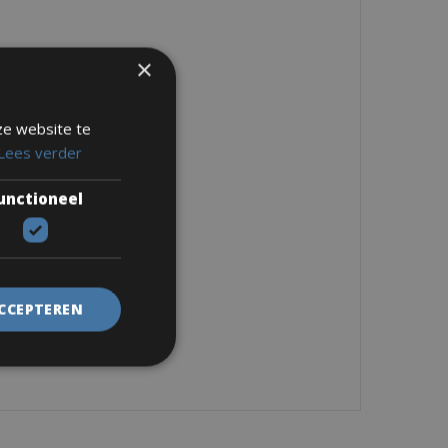
×
ze website te
Lees verder
unctioneel
ACCEPTEREN