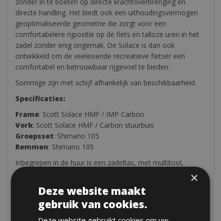
zonder in te boeten op directe krachtoverbrenging en
directe handling. Het biedt ook een uithoudingsvermogen
geoptimaliseerde geometrie die zorgt voor een
comfortabelere rijpositie op de fiets en talloze uren in het
zadel zonder enig ongemak. De Solace is dan ook
ontwikkeld om de veeleisende recreatieve fietser een
comfortabel en betrouwbaar rijgevoel te bieden.
Sommige zijn met schijf afhankelijk van beschikbaarheid.
Specificaties:
Frame
: Scott Solace HMF / IMP Carbon
Vork
: Scott Solace HMF / Carbon stuurbuis
Groepsset
: Shimano 105
Remmen
: Shimano 105
Inbegrepen in de huur is een zadeltas, met multitool,
bandenlichters, minipomp.
×
Deze website maakt
Beschikbaar
Pedalen zijn € 3 per dag
gebruik van cookies.
Helm € 2 per dag
Deze website gebruikt cookies om uw