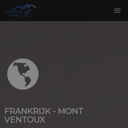
Skip
to
Toggl
content
navig
FRANKRIJK - MONT
VENTOUX