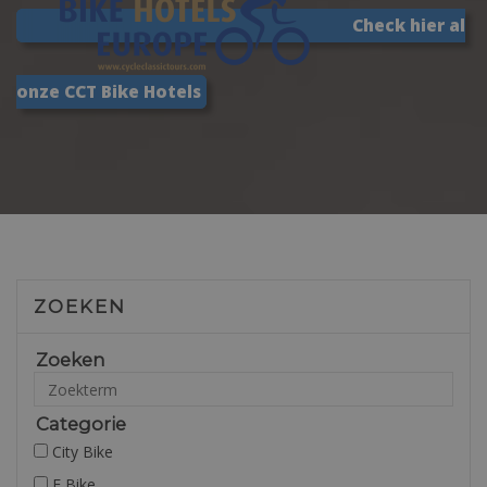
Check hier al
onze CCT Bike Hotels
ZOEKEN
Zoeken
Categorie
City Bike
E Bike