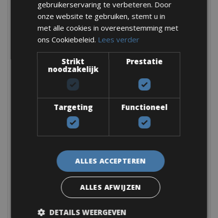
Nederland – Overijssel
gebruikerservaring te verbeteren. Door
Nederland – Utrecht
onze website te gebruiken, stemt u in
met alle cookies in overeenstemming met
Nederland – Zuid-Holland
ons Cookiebeleid.
Lees verder
Portugal
Portugal – Algarve
Strikt
Prestatie
noodzakelijk
Portugal – Porto-Lissabon
Spanje
Spanje – Barcelona
Targeting
Functioneel
Spanje – Canarische Eilanden
Spanje – Costa Blanca
Spanje – Costa Brava – Girona
Spanje – Costa Daurada
ALLES ACCEPTEREN
Spanje – Costa del Sol – Andalusië
ALLES AFWIJZEN
Spanje – Mallorca
Spanje – Spaanse Steden
DETAILS WEERGEVEN