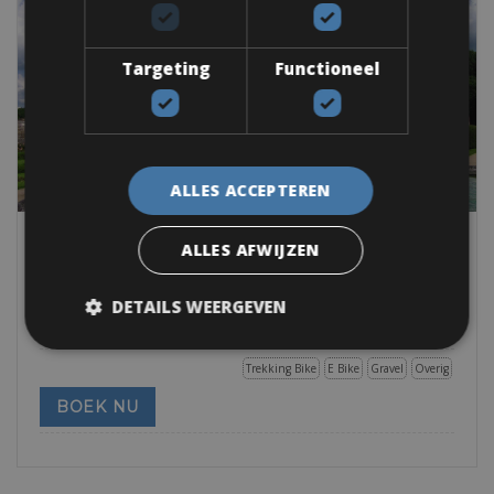
Targeting
Functioneel
ALLES ACCEPTEREN
Frankrijk -> Frankrijk - Loire
ALLES AFWIJZEN
Amboise Fietsverhuur
Charmant Amboise is een klein stadje aan de oevers van de
DETAILS WEERGEVEN
rivier de Loire met een wereldberoemd
Trekking Bike
E Bike
Gravel
Overig
BOEK NU