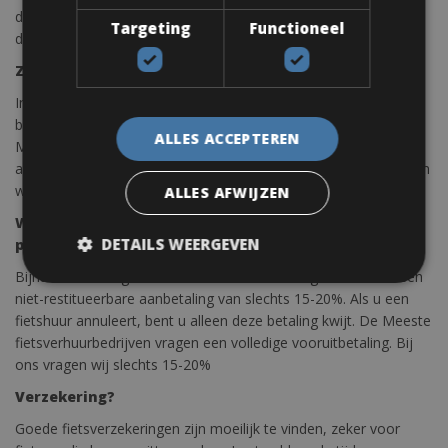
deze info bij het maken van de boeking onder belangrijke
Targeting
Functioneel
details.
Zijn er altijd fietsen beschikbaar?
In drukke tijden blokkeren we het automatische
boekingssysteem en is fietsverhuur alleen op aanvraag.
ALLES ACCEPTEREN
Mochten er geen fietsen beschikbaar zijn, dan zoeken we een
andere oplossing in de buurt. Als dit ook niet mogelijk is, storten
we je betaling uiteraard binnen 24 uur terug
ALLES AFWIJZEN
Wat is uw voordeel om via ons Fietsverhuur Europa-
DETAILS WEERGEVEN
platform te boeken?
Bijna alle boekingen van fietsverhuur worden geleverd met een
niet-restitueerbare aanbetaling van slechts 15-20%. Als u een
fietshuur annuleert, bent u alleen deze betaling kwijt. De Meeste
fietsverhuurbedrijven vragen een volledige vooruitbetaling. Bij
ons vragen wij slechts 15-20%
Verzekering?
Goede fietsverzekeringen zijn moeilijk te vinden, zeker voor