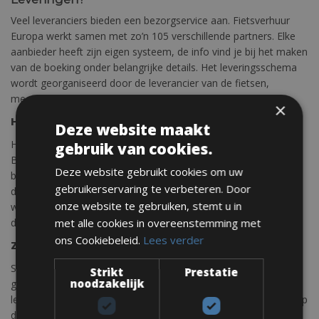
Veel leveranciers bieden een bezorgservice aan. Fietsverhuur
Europa werkt samen met zo’n 105 verschillende partners. Elke
aanbieder heeft zijn eigen systeem, de info vind je bij het maken
van de boeking onder belangrijke details. Het leveringsschema
wordt georganiseerd door de leverancier van de fietsen,
meestal 4-5 dagen voor de startdatum van uw fietsverhuur.
×
Huurduur?
Deze website maakt
Het fietsverhuursysteem is altijd gebaseerd op kalenderdagen.
gebruik van cookies.
Bijvoorbeeld: Als u besluit om ‘s ochtends een fiets terug te
Deze website gebruikt cookies om uw
brengen wordt dit als een volledige dag beschouwd, aangezien
gebruikerservaring te verbeteren. Door
deze fiets niet op dezelfde dag aan een andere klant kan
onze website te gebruiken, stemt u in
worden verhuurd vanwege het schoonmaken en repareren van
de fiets.
met alle cookies in overeenstemming met
ons Cookiebeleid.
Lees verder
Zondag?
Sommige bedrijven zijn op zondag open en sommige zijn
Strikt
Prestatie
noodzakelijk
gesloten. Elke leverancier heeft zijn eigen openingstijden. Er zijn
leveranciers die op zondag een bezorgservice aanbieden. Kijk op
de specifieke boekingspagina voor de openingstijden. u vindt