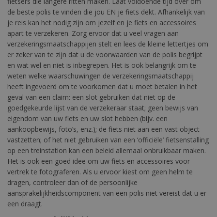
fietsers die langere ritten maken. Laat voldoende tijd over om
de beste polis te vinden die jou EN je fiets dekt. Afhankelijk van
je reis kan het nodig zijn om jezelf en je fiets en accessoires
apart te verzekeren. Zorg ervoor dat u veel vragen aan
verzekeringsmaatschappijen stelt en lees de kleine lettertjes om
er zeker van te zijn dat u de voorwaarden van de polis begrijpt
en wat wel en niet is inbegrepen. Het is ook belangrijk om te
weten welke waarschuwingen de verzekeringsmaatschappij
heeft ingevoerd om te voorkomen dat u moet betalen in het
geval van een claim: een slot gebruiken dat niet op de
goedgekeurde lijst van de verzekeraar staat; geen bewijs van
eigendom van uw fiets en uw slot hebben (bijv. een
aankoopbewijs, foto’s, enz.); de fiets niet aan een vast object
vastzetten; of het niet gebruiken van een ‘officiële’ fietsenstalling
op een treinstation kan een beleid allemaal onbruikbaar maken.
Het is ook een goed idee om uw fiets en accessoires voor
vertrek te fotograferen. Als u ervoor kiest om geen helm te
dragen, controleer dan of de persoonlijke
aansprakelijkheidscomponent van een polis niet vereist dat u er
een draagt.