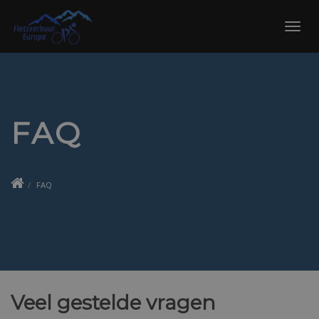
Skip
to
Toggl
content
navig
FAQ
FAQ
Veel gestelde vragen